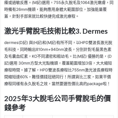
癢或過敏反應。(M記)選用，755永久脫毛及1064激光嫩膚，同
時備有26mm機頭，能夠應用身體大範圍部位，加強能量覆
蓋，針對手部來就比較快捷完成激光療程。
激光手臂脫毛技術比較3. Dermes
dermes(D記) 與(H記)和(M記)有所不同，以HPD雙波長激光脫
毛科技，同時輸出810nm+940nm波長，分別針對毛髮黑色素
及毛囊血紅素，KO不同濃密和粗幼毛。比(M記) 優勝的是，(D
記)選用 30mm方型大光點機頭，覆蓋範圍增加3倍，大大縮短
療程時間。據了解，HPD雙波長療程比755nm激光波長療程時
間縮短達60%，難怪價錢冠絕同行！所謂貨比三家，如果平價
療程同樣有永久脫毛之效，當然要選性價比高的package啦！
2025年
3大脫毛公司
手臂脫毛的價
錢參考