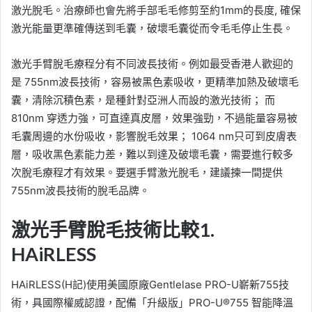
激光脫毛。治療師也會先將手部毛毛修剪至約1mm的長度, 確保
激光能量更準確傳送到毛囊，破壞毛囊從而令毛毛停止生長。
激光手臂脫毛療程分有不同波長技術。例如最受香港人歡迎的
是 755nm波長技術，容易被黑色素吸收，更精準加熱及破壞毛
囊，清除沉積色素，是種針對亞洲人而設的激光技術； 而
810nm 穿透力強，可直達真皮層，效果強勁，不過能量容易被
毛囊周邊的水份吸收，影響脫毛效果； 1064 nm只可到皮膚表
層，吸收黑色素能力差，難以到達及破壞毛囊，需要進行較多
次脫毛療程才有效果。要選手臂激光脫毛，建議揀一間提供
755nm波長技術的脫毛品牌。
激光手臂脫毛技術比較1.
HAiRLESS
HAiRLESS(H記)使用美國原廠Gentlelase PRO-U嶄新755技
術，具國際權威認證，配備「升級版」PRO-U®755 智能降溫