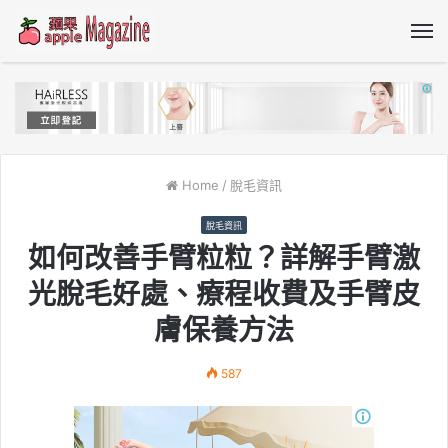
M
Home
/
脫毛資訊
脫毛資訊
如何改善手臂粒粒？詳解手臂激
光脫毛好處、療程收費及手臂皮
膚保養方法
587