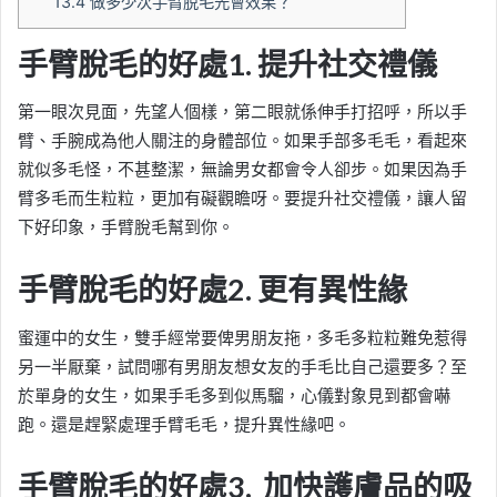
13.4
做多少次手臂脫毛先會效果？
手臂脫毛的好處1. 提升社交禮儀
第一眼次見面，先望人個樣，第二眼就係伸手打招呼，所以手
臂、手腕成為他人關注的身體部位。如果手部多毛毛，看起來
就似多毛怪，不甚整潔，無論男女都會令人卻步。如果因為手
臂多毛而生粒粒，更加有礙觀瞻呀。要提升社交禮儀，讓人留
下好印象，手臂脫毛幫到你。
手臂脫毛的好處2. 更有異性緣
蜜運中的女生，雙手經常要俾男朋友拖，多毛多粒粒難免惹得
另一半厭棄，試問哪有男朋友想女友的手毛比自己還要多？至
於單身的女生，如果手毛多到似馬騮，心儀對象見到都會嚇
跑。還是趕緊處理手臂毛毛，提升異性緣吧。
手臂脫毛的好處3. 加快護膚品的吸