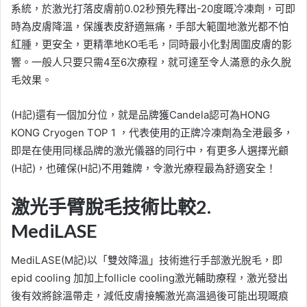
系統，於激光打落皮膚前0.02秒預先釋出-20度嘅冷凍劑，可即
時為皮膚降溫，保護表皮舒適無痛，手部大範圍地激光都不怕
紅腫，更安全，更精準地KO毛毛，同時最小化對周圍皮膚的影
響。一般人只要只需4至6次療程，就可達至令人滿意的永久脫
毛效果。
(H記)還有一個加分位，就是品牌獲Candela認可為HONG
KONG Cryogen TOP 1 ，代表使用的正牌冷凍劑為全港最多，
即是在使用同樣品牌的激光儀器的同行中，有更多人選擇光顧
(H記)，也確保(H記)不用雜牌，令激光療程最為舒適安全！
激光手臂脫毛技術比較2.
MediLASE
MediLASE(M記)以「雙效降溫」技術進行手部激光脫毛，即
epid cooling 加加上follicle cooling激光輔助療程，激光發出
後有效將餘溫帶走，減低皮膚接觸激光高溫過後可能出現嘅痕