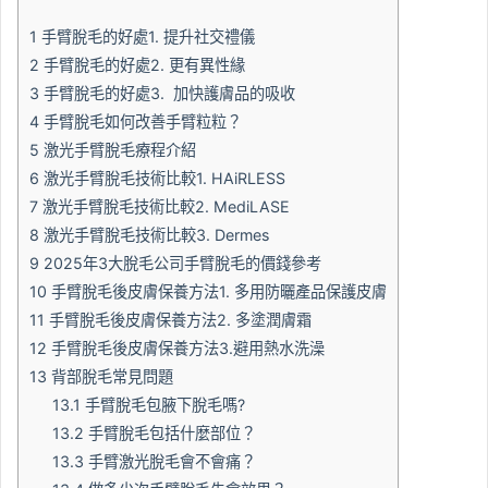
1
手臂脫毛的好處1. 提升社交禮儀
2
手臂脫毛的好處2. 更有異性緣
3
手臂脫毛的好處3. 加快護膚品的吸收
4
手臂脫毛如何改善手臂粒粒？
5
激光手臂脫毛療程介紹
6
激光手臂脫毛技術比較1. HAiRLESS
7
激光手臂脫毛技術比較2. MediLASE
8
激光手臂脫毛技術比較3. Dermes
9
2025年3大脫毛公司手臂脫毛的價錢參考
10
手臂脫毛後皮膚保養方法1. 多用防曬產品保護皮膚
11
手臂脫毛後皮膚保養方法2. 多塗潤膚霜
12
手臂脫毛後皮膚保養方法3.避用熱水洗澡
13
背部脫毛常見問題
13.1
手臂脫毛包腋下脫毛嗎?
13.2
手臂脫毛包括什麼部位？
13.3
手臂激光脫毛會不會痛？