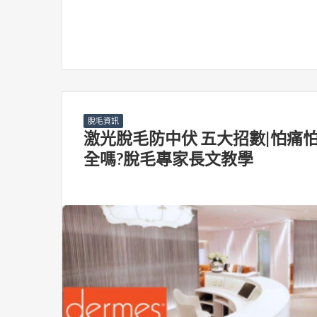
脫毛資訊
激光脫毛防中伏 五大招數|怕痛怕
全嗎?脫毛專家長文教學