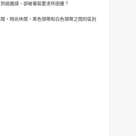
收到過邀請，卻被著裝要求所困擾？
休閒，時尚休閒，黑色領帶和白色領帶之間的區別